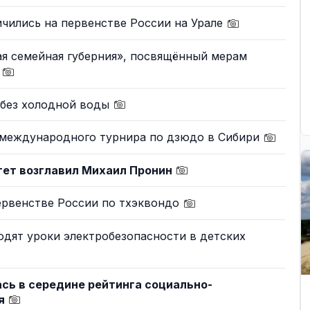
ичились на первенстве России на Урале
ая семейная губерния», посвящённый мерам
и
 без холодной воды
у международного турнира по дзюдо в Сибири
тет возглавил Михаил Пронин
ервенстве России по тхэквондо
одят уроки электробезопасности в детских
ась в середине рейтинга социально-
ия