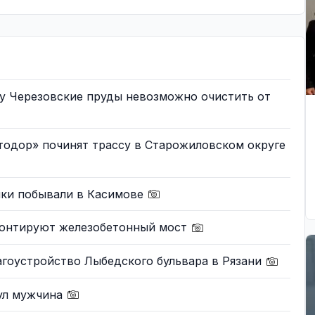
му Черезовские пруды невозможно очистить от
тодор» починят трассу в Старожиловском округе
ки побывали в Касимове
монтируют железобетонный мост
агоустройство Лыбедского бульвара в Рязани
нул мужчина