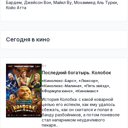
Бардем
,
Джейсон Вон
,
Майкл Ву
,
Мохаммед Аль Турки
,
Койо Атта
Сегодня в кино
6+
Последний богатырь. Колобок
,
,
«Кинолюкс-Барс»
«Люксор»
,
,
«Кинолюкс-Малина»
«Пять звёзд»
,
«Формула кино»
«Киномакс»
История Колобка: с какой коварной
целью его испекли, как ему удалось
сбежать, как он скитался и попал в
банду разбойников, а потом поневоле
стал напарником неудачливого
пекаря...