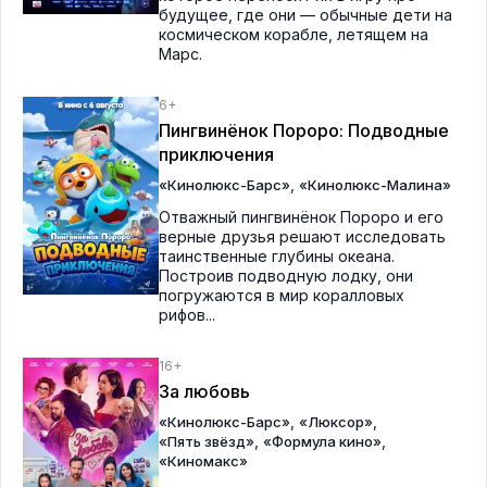
будущее, где они — обычные дети на
космическом корабле, летящем на
Марс.
6+
Пингвинёнок Пороро: Подводные
приключения
,
«Кинолюкс-Барс»
«Кинолюкс-Малина»
Отважный пингвинёнок Пороро и его
верные друзья решают исследовать
таинственные глубины океана.
Построив подводную лодку, они
погружаются в мир коралловых
рифов...
16+
За любовь
,
,
«Кинолюкс-Барс»
«Люксор»
,
,
«Пять звёзд»
«Формула кино»
«Киномакс»