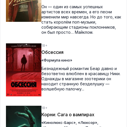
Он — один из самых успешных
артистов всех времен, а его песни
изменили мир навсегда. Но до того, как
стать королём поп-музыки,
собирающим стадионы поклонников,
он был просто… Майклом.
18+
Обсессия
«Формула кино»
Безнадежный романтик Беар давно и
безответно влюблен в красавицу Ники.
Однажды в магазине эзотерики он
находит странную безделушку —
волшебную палочку...
18+
Корни: Сага о вампирах
,
,
«Кинолюкс-Барс»
«Люксор»