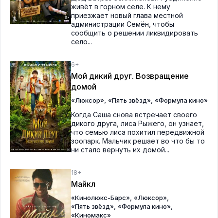
живёт в горном селе. К нему
приезжает новый глава местной
администрации Семён, чтобы
сообщить о решении ликвидировать
село...
6+
Мой дикий друг. Возвращение
домой
,
,
«Люксор»
«Пять звёзд»
«Формула кино»
Когда Саша снова встречает своего
дикого друга, лиса Рыжего, он узнает,
что семью лиса похитил передвижной
зоопарк. Мальчик решает во что бы то
ни стало вернуть их домой...
18+
Майкл
,
,
«Кинолюкс-Барс»
«Люксор»
,
,
«Пять звёзд»
«Формула кино»
«Киномакс»