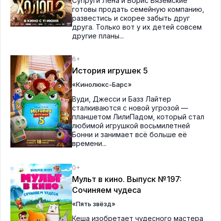
Супруги Лена и Борис Вяземские
готовы продать семейную компанию,
развестись и скорее забыть друг
друга. Только вот у их детей совсем
другие планы...
6+
История игрушек 5
«Кинолюкс-Барс»
Вуди, Джесси и Базз Лайтер
сталкиваются с новой угрозой —
планшетом ЛилиПадом, который стал
любимой игрушкой восьмилетней
Бонни и занимает всё больше её
времени...
0+
Мульт в кино. Выпуск №197:
Сочиняем чудеса
«Пять звёзд»
Кеша изобретает чудесного мастера