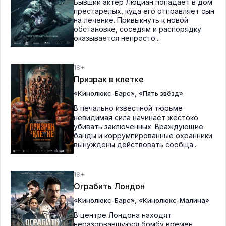
Бывший актёр Люциан попадает в дом
престарелых, куда его отправляет сын
на лечение. Привыкнуть к новой
обстановке, соседям и распорядку
оказывается непросто...
18+
Призрак в клетке
,
«Кинолюкс-Барс»
«Пять звёзд»
В печально известной тюрьме
невидимая сила начинает жестоко
убивать заключенных. Враждующие
банды и коррумпированные охранники
вынуждены действовать сообща...
18+
Ограбить Лондон
,
«Кинолюкс-Барс»
«Кинолюкс-Малина»
В центре Лондона находят
неразорвавшуюся бомбу времен