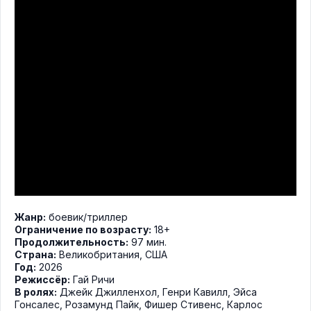
Жанр:
боевик
/
триллер
Ограничение по возрасту:
18+
Продолжительность:
97 мин.
Страна:
Великобритания, США
Год:
2026
Режиссёр:
Гай Ричи
В ролях:
Джейк Джилленхол
,
Генри Кавилл
,
Эйса
Гонсалес
,
Розамунд Пайк
,
Фишер Стивенс
,
Карлос