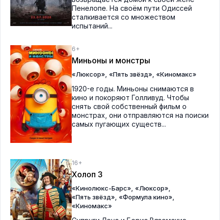
Пенелопе. На своём пути Одиссей
сталкивается со множеством
испытаний...
6+
Миньоны и монстры
,
,
«Люксор»
«Пять звёзд»
«Киномакс»
1920-е годы. Миньоны снимаются в
кино и покоряют Голливуд. Чтобы
снять свой собственный фильм о
монстрах, они отправляются на поиски
самых пугающих существ...
16+
Холоп 3
,
,
«Кинолюкс-Барс»
«Люксор»
,
,
«Пять звёзд»
«Формула кино»
«Киномакс»