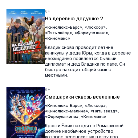
6+
На деревню дедушке 2
,
,
«Кинолюкс-Барс»
«Люксор»
,
,
«Пять звёзд»
«Формула кино»
«Киномакс»
Владик снова проводит летние
каникулы у деда Юры, когда в деревне
неожиданно появляется бывший
дипломат и дед Владика по папе. Он
быстро находит общий язык с
местными.
6+
Смешарики сквозь вселенные
,
,
«Кинолюкс-Барс»
«Люксор»
,
,
«Кинолюкс-Малина»
«Пять звёзд»
,
«Формула кино»
«Киномакс»
Крош и Ёжик находят в Ромашковой
долине необычное устройство,
которое переносит их в игру про