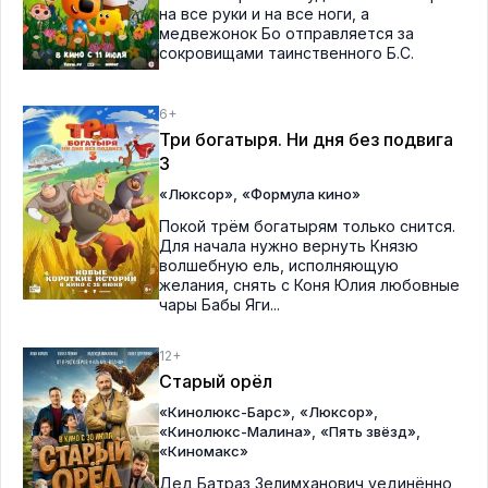
на все руки и на все ноги, а
медвежонок Бо отправляется за
сокровищами таинственного Б.С.
6+
Три богатыря. Ни дня без подвига
3
,
«Люксор»
«Формула кино»
Покой трём богатырям только снится.
Для начала нужно вернуть Князю
волшебную ель, исполняющую
желания, снять с Коня Юлия любовные
чары Бабы Яги...
12+
Старый орёл
,
,
«Кинолюкс-Барс»
«Люксор»
,
,
«Кинолюкс-Малина»
«Пять звёзд»
«Киномакс»
Дед Батраз Зелимханович уединённо