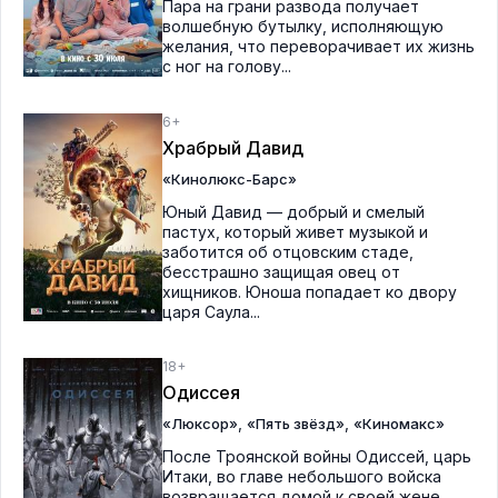
Пара на грани развода получает
волшебную бутылку, исполняющую
желания, что переворачивает их жизнь
с ног на голову...
6+
Храбрый Давид
«Кинолюкс-Барс»
Юный Давид — добрый и смелый
пастух, который живет музыкой и
заботится об отцовским стаде,
бесстрашно защищая овец от
хищников. Юноша попадает ко двору
царя Саула...
18+
Одиссея
,
,
«Люксор»
«Пять звёзд»
«Киномакс»
После Троянской войны Одиссей, царь
Итаки, во главе небольшого войска
возвращается домой к своей жене