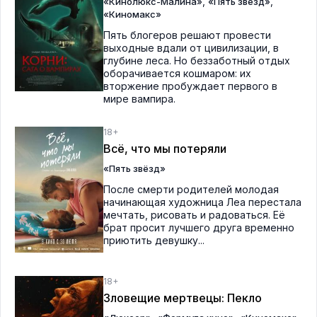
,
,
«Кинолюкс-Малина»
«Пять звёзд»
«Киномакс»
Пять блогеров решают провести
выходные вдали от цивилизации, в
глубине леса. Но беззаботный отдых
оборачивается кошмаром: их
вторжение пробуждает первого в
мире вампира.
18+
Всё, что мы потеряли
«Пять звёзд»
После смерти родителей молодая
начинающая художница Леа перестала
мечтать, рисовать и радоваться. Её
брат просит лучшего друга временно
приютить девушку...
18+
Зловещие мертвецы: Пекло