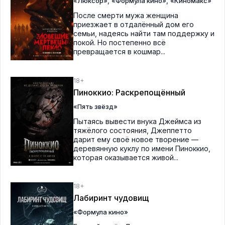
,
,
«Люксор»
«Формула кино»
«Киномакс»
После смерти мужа женщина
приезжает в отдалённый дом его
семьи, надеясь найти там поддержку и
покой. Но постепенно всё
превращается в кошмар...
18+
Пиноккио: Раскрепощённый
«Пять звёзд»
Пытаясь вывести внука Джеймса из
тяжёлого состояния, Джеппетто
дарит ему своё новое творение —
деревянную куклу по имени Пиноккио,
которая оказывается живой...
18+
Лабиринт чудовищ
«Формула кино»