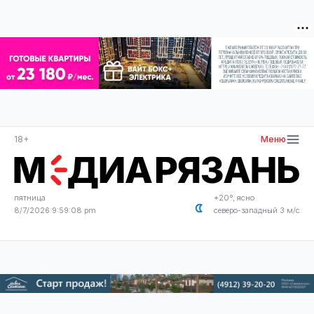
18+
Меню
пятница
+20°, ясно
8/7/2026 9:59:10 pm
северо-западный 3 м/с