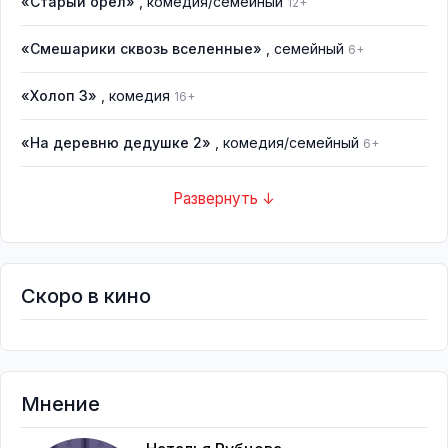
«Старый орёл»
, комедия/семейный
12+
«Смешарики сквозь вселенные»
, семейный
6+
«Холоп 3»
, комедия
16+
«На деревню дедушке 2»
, комедия/семейный
6+
Развернуть ↓
Скоро в кино
Мнение