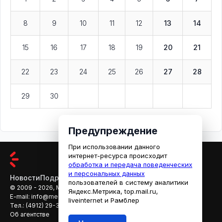
8
9
10
11
12
13
14
15
16
17
18
19
20
21
22
23
24
25
26
27
28
29
30
Предупреждение
При использовании данного
интернет-ресурса происходит
обработка и передача поведенческих
и персональных данных
Новости
Подробности
Афиша
Кино
пользователей в систему аналитики
© 2009 - 2026, МЕДИАРЯЗАНЬ
Яндекс.Метрика, top.mail.ru,
E-mail:
info@mediaryazan.ru
,
reklama@mediaryazan.ru
liveinternet и Рамблер
Тел.:
(4912) 29-33-66
Об агентстве