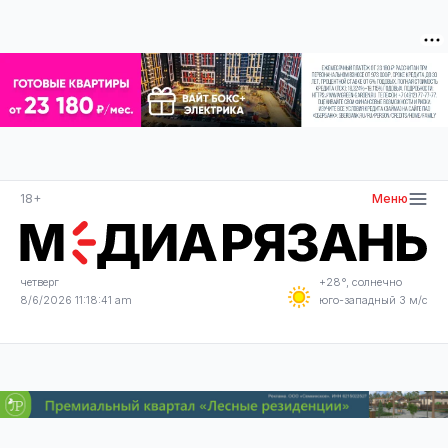
18+
Меню
четверг
+28°, солнечно
8/6/2026 11:18:42 am
юго-западный 3 м/с