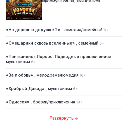
«Формула кино»
,
«Киномакс»
«На деревню дедушке 2»
, комедия/семейный
6+
«Смешарики сквозь вселенные»
, семейный
6+
«Пингвинёнок Пороро: Подводные приключения»
,
мультфильм
6+
«За любовь»
, мелодрама/комедия
16+
«Храбрый Давид»
, мультфильм
6+
«Одиссея»
, боевик/приключения
18+
Развернуть ↓