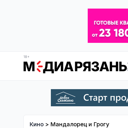
18+
Кино
> Мандалорец и Грогу