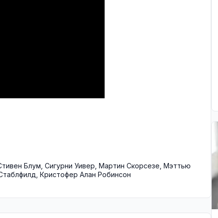
Стивен Блум
,
Сигурни Уивер
,
Мартин Скорсезе
,
Мэттью
Стаблфилд
,
Кристофер Алан Робинсон