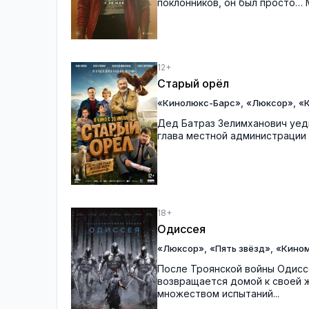
поклонников, он был просто… 
12+
Старый орёл
,
,
«Кинолюкс-Барс»
«Люксор»
«
Дед Батраз Зелимханович уеди
глава местной администрации 
18+
Одиссея
,
,
«Люксор»
«Пять звёзд»
«Кино
После Троянской войны Одиссе
возвращается домой к своей ж
множеством испытаний...