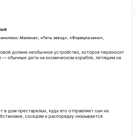
ные
,
,
,
Кинолюкс-Малина»
«Пять звёзд»
«Формула кино»
ковой долине необычное устройство, которое переносит
ни — обычные дети на космическом корабле, летящем на
 в дом престарелых, куда его отправляет сын на
обстановке, соседям и распорядку оказывается