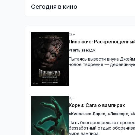
Сегодня в кино
18+
Пиноккио: Раскрепощённы
«Пять звёзд»
Пытаясь вывести внука Джейм
новое творение — деревянную 
18+
Корни: Сага о вампирах
,
,
«Кинолюкс-Барс»
«Люксор»
«
Пять блогеров решают провест
беззаботный отдых оборачива
мире вампира.