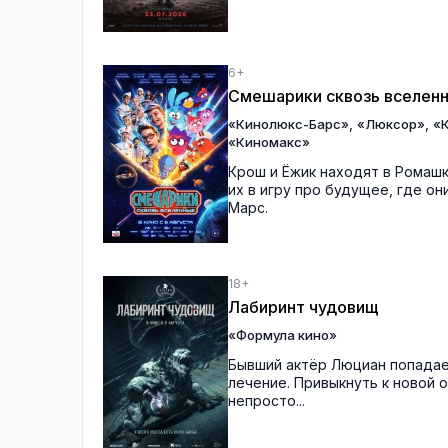
6+
Смешарики сквозь вселен
,
,
«Кинолюкс-Барс»
«Люксор»
«
«Киномакс»
Крош и Ёжик находят в Ромаш
их в игру про будущее, где о
Марс.
18+
Лабиринт чудовищ
«Формула кино»
Бывший актёр Люциан попадает
лечение. Привыкнуть к новой 
непросто...