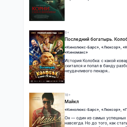
6+
Последний богатырь. Коло
,
,
«Кинолюкс-Барс»
«Люксор»
«
«Киномакс»
История Колобка: с какой кова
скитался и попал в банду раз
неудачливого пекаря...
18+
Майкл
,
,
«Кинолюкс-Барс»
«Люксор»
«П
Он — один из самых успешных 
навсегда. Но до того, как ст