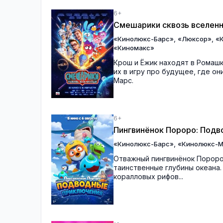
6+
Смешарики сквозь вселен
,
,
«Кинолюкс-Барс»
«Люксор»
«
«Киномакс»
Крош и Ёжик находят в Ромаш
их в игру про будущее, где о
Марс.
6+
Пингвинёнок Пороро: Под
,
«Кинолюкс-Барс»
«Кинолюкс-М
Отважный пингвинёнок Пороро
таинственные глубины океана.
коралловых рифов...