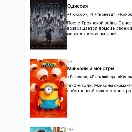
Одиссея
,
,
«Люксор»
«Пять звёзд»
«Кино
После Троянской войны Одиссе
возвращается домой к своей ж
множеством испытаний...
6+
Миньоны и монстры
,
,
«Люксор»
«Пять звёзд»
«Кино
1920-е годы. Миньоны снимают
собственный фильм о монстрах
16+