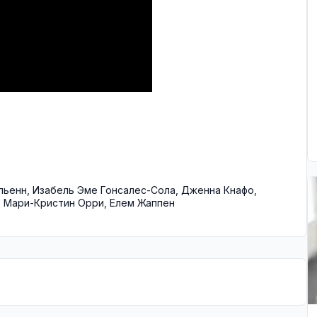
льенн
,
Изабель Эме Гонсалес-Сола
,
Дженна Кнафо
,
,
Мари-Кристин Орри
,
Елем Жаппен