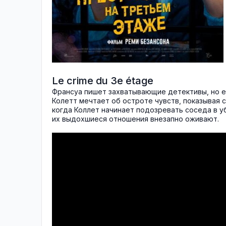
Le crime du 3e étage
Франсуа пишет захватывающие детективы, но ег
Колетт мечтает об остроте чувств, показывая 
когда Коллет начинает подозревать соседа в у
их выдохшиеся отношения внезапно оживают.