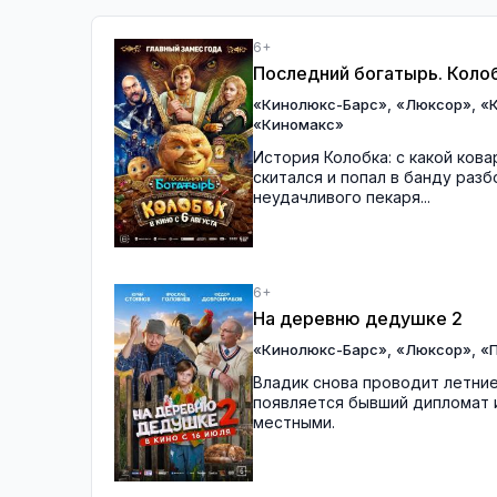
6+
Последний богатырь. Коло
,
,
«Кинолюкс-Барс»
«Люксор»
«
«Киномакс»
История Колобка: с какой кова
скитался и попал в банду раз
неудачливого пекаря...
6+
На деревню дедушке 2
,
,
«Кинолюкс-Барс»
«Люксор»
«П
Владик снова проводит летние
появляется бывший дипломат и
местными.