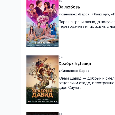
16+
За любовь
,
,
«Кинолюкс-Барс»
«Люксор»
«П
Пара на грани развода получ
переворачивает их жизнь с ног 
6+
Храбрый Давид
«Кинолюкс-Барс»
Юный Давид — добрый и смелы
отцовским стаде, бесстрашно
царя Саула...
18+