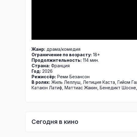
Жанр:
драма
/
комедия
Ограничение по возрасту:
18+
Продолжительность:
114 мин.
Страна:
Франция
Год:
2026
Режиссёр:
Реми Безансон
В ролях:
Жиль Леллуш
,
Летиция Каста
,
Гийом Га
Катаюн Латиф
,
Маттиас Жакин
,
Бенедикт Шосне
Сегодня в кино