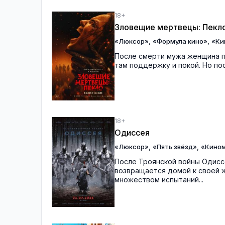
18+
Зловещие мертвецы: Пекл
,
,
«Люксор»
«Формула кино»
«Ки
После смерти мужа женщина п
там поддержку и покой. Но по
18+
Одиссея
,
,
«Люксор»
«Пять звёзд»
«Кино
После Троянской войны Одиссе
возвращается домой к своей ж
множеством испытаний...