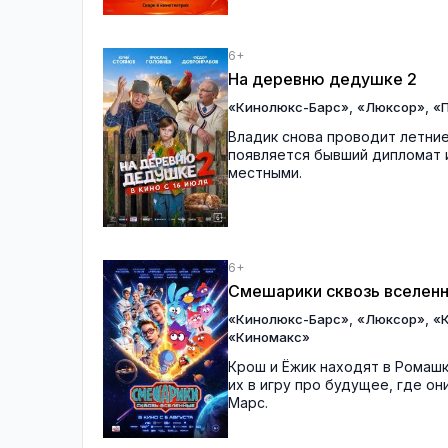
6+
На деревню дедушке 2
,
,
«Кинолюкс-Барс»
«Люксор»
«П
Владик снова проводит летние
появляется бывший дипломат и
местными.
6+
Смешарики сквозь вселен
,
,
«Кинолюкс-Барс»
«Люксор»
«
«Киномакс»
Крош и Ёжик находят в Ромаш
их в игру про будущее, где о
Марс.