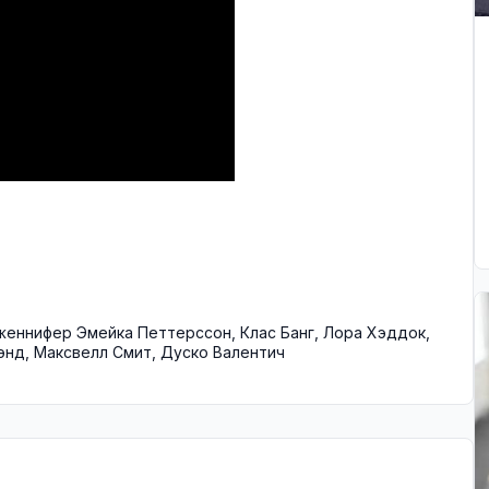
еннифер Эмейка Петтерссон
,
Клас Банг
,
Лора Хэддок
,
энд
,
Максвелл Смит
,
Дуско Валентич