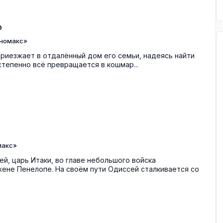
о
номакс»
риезжает в отдалённый дом его семьи, надеясь найти
степенно всё превращается в кошмар...
макс»
й, царь Итаки, во главе небольшого войска
ене Пенелопе. На своём пути Одиссей сталкивается со