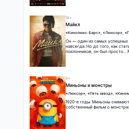
18+
Майкл
,
,
«Кинолюкс-Барс»
«Люксор»
«П
Он — один из самых успешных 
навсегда. Но до того, как ст
поклонников, он был просто… 
6+
Миньоны и монстры
,
,
«Люксор»
«Пять звёзд»
«Кино
1920-е годы. Миньоны снимают
собственный фильм о монстрах