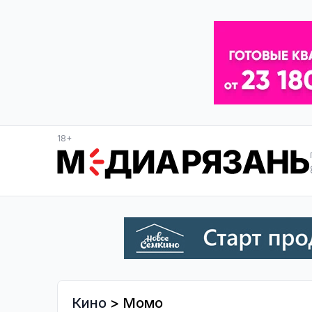
18+
Кино
> Момо