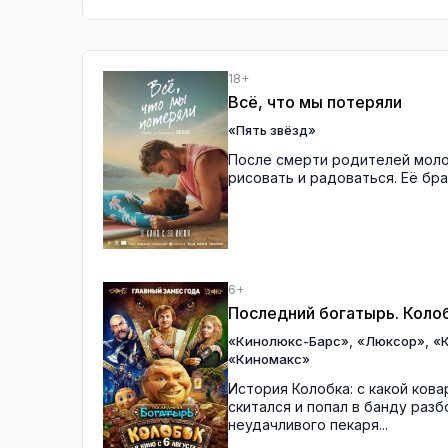
18+
Всё, что мы потеряли
«Пять звёзд»
После смерти родителей моло
рисовать и радоваться. Её бр
6+
Последний богатырь. Коло
,
,
«Кинолюкс-Барс»
«Люксор»
«
«Киномакс»
История Колобка: с какой кова
скитался и попал в банду раз
неудачливого пекаря...