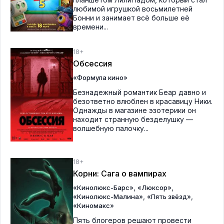
любимой игрушкой восьмилетней
Бонни и занимает всё больше её
времени...
18+
Обсессия
«Формула кино»
Безнадежный романтик Беар давно и
безответно влюблен в красавицу Ники.
Однажды в магазине эзотерики он
находит странную безделушку —
волшебную палочку...
18+
Корни: Сага о вампирах
,
,
«Кинолюкс-Барс»
«Люксор»
,
,
«Кинолюкс-Малина»
«Пять звёзд»
«Киномакс»
Пять блогеров решают провести