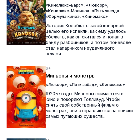
,
,
«Кинолюкс-Барс»
«Люксор»
,
,
«Кинолюкс-Малина»
«Пять звёзд»
,
«Формула кино»
«Киномакс»
История Колобка: с какой коварной
целью его испекли, как ему удалось
сбежать, как он скитался и попал в
банду разбойников, а потом поневоле
стал напарником неудачливого
пекаря...
6+
Миньоны и монстры
,
,
«Люксор»
«Пять звёзд»
«Киномакс»
1920-е годы. Миньоны снимаются в
кино и покоряют Голливуд. Чтобы
снять свой собственный фильм о
монстрах, они отправляются на поиски
самых пугающих существ...