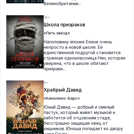
Великобритании...
18+
Школа призраков
«Пять звёзд»
Наполовину японке Елене очень
непросто в новой школе. Её
единственной подругой становится
странная одноклассница Нян, которая
уверена, что в школе обитают
призраки...
6+
Храбрый Давид
«Кинолюкс-Барс»
Юный Давид — добрый и смелый
пастух, который живет музыкой и
заботится об отцовским стаде,
бесстрашно защищая овец от
хищников. Юноша попадает ко двору
царя Саула...