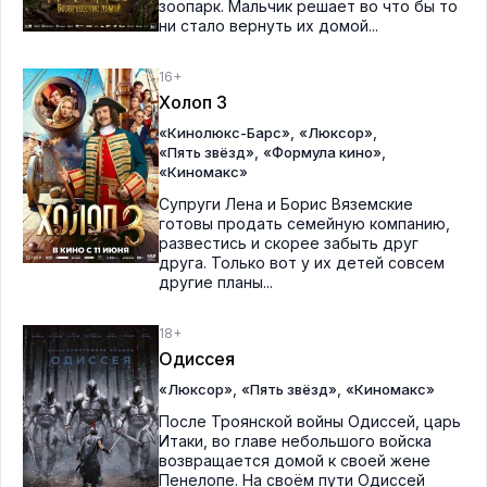
зоопарк. Мальчик решает во что бы то
ни стало вернуть их домой...
16+
Холоп 3
,
,
«Кинолюкс-Барс»
«Люксор»
,
,
«Пять звёзд»
«Формула кино»
«Киномакс»
Супруги Лена и Борис Вяземские
готовы продать семейную компанию,
развестись и скорее забыть друг
друга. Только вот у их детей совсем
другие планы...
18+
Одиссея
,
,
«Люксор»
«Пять звёзд»
«Киномакс»
После Троянской войны Одиссей, царь
Итаки, во главе небольшого войска
возвращается домой к своей жене
Пенелопе. На своём пути Одиссей