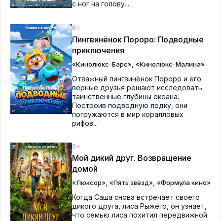
с ног на голову...
6+
Пингвинёнок Пороро: Подводные
приключения
,
«Кинолюкс-Барс»
«Кинолюкс-Малина»
Отважный пингвинёнок Пороро и его
верные друзья решают исследовать
таинственные глубины океана.
Построив подводную лодку, они
погружаются в мир коралловых
рифов...
6+
Мой дикий друг. Возвращение
домой
,
,
«Люксор»
«Пять звёзд»
«Формула кино»
Когда Саша снова встречает своего
дикого друга, лиса Рыжего, он узнает,
что семью лиса похитил передвижной