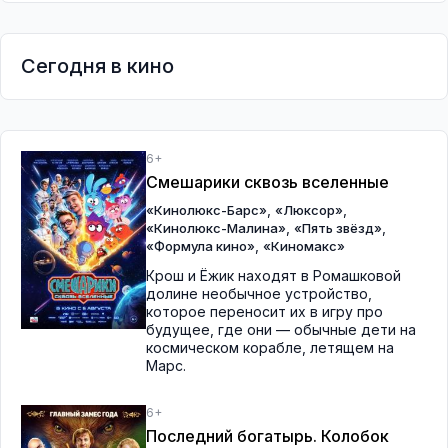
Сегодня в кино
6+
Смешарики сквозь вселенные
,
,
«Кинолюкс-Барс»
«Люксор»
,
,
«Кинолюкс-Малина»
«Пять звёзд»
,
«Формула кино»
«Киномакс»
Крош и Ёжик находят в Ромашковой
долине необычное устройство,
которое переносит их в игру про
будущее, где они — обычные дети на
космическом корабле, летящем на
Марс.
6+
Последний богатырь. Колобок