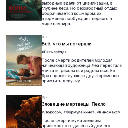
выходные вдали от цивилизации, в
глубине леса. Но беззаботный отдых
оборачивается кошмаром: их
вторжение пробуждает первого в
мире вампира.
18+
Всё, что мы потеряли
«Пять звёзд»
После смерти родителей молодая
начинающая художница Леа перестала
мечтать, рисовать и радоваться. Её
брат просит лучшего друга временно
приютить девушку...
18+
Зловещие мертвецы: Пекло
,
,
«Люксор»
«Формула кино»
«Киномакс»
После смерти мужа женщина
приезжает в отдалённый дом его