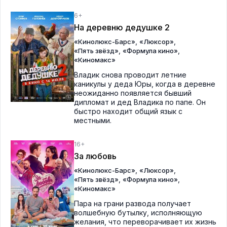
6+
На деревню дедушке 2
,
,
«Кинолюкс-Барс»
«Люксор»
,
,
«Пять звёзд»
«Формула кино»
«Киномакс»
Владик снова проводит летние
каникулы у деда Юры, когда в деревне
неожиданно появляется бывший
дипломат и дед Владика по папе. Он
быстро находит общий язык с
местными.
16+
За любовь
,
,
«Кинолюкс-Барс»
«Люксор»
,
,
«Пять звёзд»
«Формула кино»
«Киномакс»
Пара на грани развода получает
волшебную бутылку, исполняющую
желания, что переворачивает их жизнь