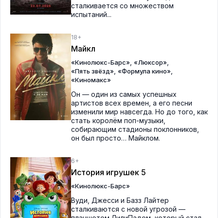
сталкивается со множеством
испытаний...
18+
Майкл
,
,
«Кинолюкс-Барс»
«Люксор»
,
,
«Пять звёзд»
«Формула кино»
«Киномакс»
Он — один из самых успешных
артистов всех времен, а его песни
изменили мир навсегда. Но до того, как
стать королём поп-музыки,
собирающим стадионы поклонников,
он был просто… Майклом.
6+
История игрушек 5
«Кинолюкс-Барс»
Вуди, Джесси и Базз Лайтер
сталкиваются с новой угрозой —
планшетом ЛилиПадом, который стал