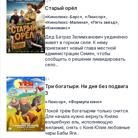
12+
Старый орёл
,
,
«Кинолюкс-Барс»
«Люксор»
,
,
«Кинолюкс-Малина»
«Пять звёзд»
«Киномакс»
Дед Батраз Зелимханович уединённо
живёт в горном селе. К нему
приезжает новый глава местной
администрации Семён, чтобы
сообщить о решении ликвидировать
село...
6+
Три богатыря. Ни дня без подвига
3
,
«Люксор»
«Формула кино»
Покой трём богатырям только снится.
Для начала нужно вернуть Князю
волшебную ель, исполняющую
желания, снять с Коня Юлия любовные
чары Бабы Яги...