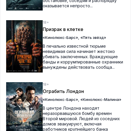
обстановке, соседям и распорядку
оказывается непросто...
18+
Призрак в клетке
,
«Кинолюкс-Барс»
«Пять звёзд»
В печально известной тюрьме
невидимая сила начинает жестоко
убивать заключенных. Враждующие
банды и коррумпированные охранники
вынуждены действовать сообща...
18+
Ограбить Лондон
,
«Кинолюкс-Барс»
«Кинолюкс-Малина»
В центре Лондона находят
неразорвавшуюся бомбу времен
Второй мировой. Людей из соседних
домов эвакуируют, включая
работников крупнейшего банка