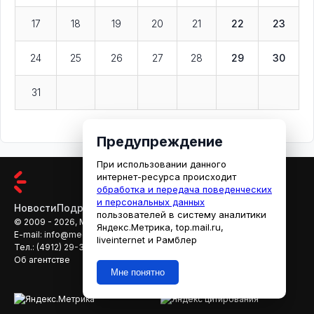
17
18
19
20
21
22
23
24
25
26
27
28
29
30
31
Предупреждение
При использовании данного
интернет-ресурса происходит
обработка и передача поведенческих
и персональных данных
Новости
Подробности
Афиша
Кино
пользователей в систему аналитики
© 2009 - 2026, МЕДИАРЯЗАНЬ
Яндекс.Метрика, top.mail.ru,
E-mail:
info@mediaryazan.ru
,
reklama@mediaryazan.ru
liveinternet и Рамблер
Тел.:
(4912) 29-33-66
Об агентстве
Мне понятно