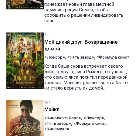
приезжает новый глава местной
администрации Семён, чтобы
сообщить о решении ликвидировать
село...
6+
Мой дикий друг. Возвращение
домой
,
,
«Люксор»
«Пять звёзд»
«Формула кино»
Когда Саша снова встречает своего
дикого друга, лиса Рыжего, он узнает,
что семью лиса похитил передвижной
зоопарк. Мальчик решает во что бы то
ни стало вернуть их домой...
18+
Майкл
,
,
«Кинолюкс-Барс»
«Люксор»
,
,
«Пять звёзд»
«Формула кино»
«Киномакс»