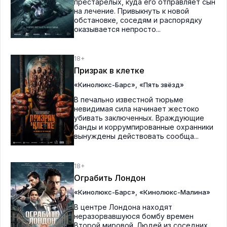
престарелых, куда его отправляет сын
на лечение. Привыкнуть к новой
обстановке, соседям и распорядку
оказывается непросто...
18+
Призрак в клетке
,
«Кинолюкс-Барс»
«Пять звёзд»
В печально известной тюрьме
невидимая сила начинает жестоко
убивать заключенных. Враждующие
банды и коррумпированные охранники
вынуждены действовать сообща...
18+
Ограбить Лондон
,
«Кинолюкс-Барс»
«Кинолюкс-Малина»
В центре Лондона находят
неразорвавшуюся бомбу времен
Второй мировой. Людей из соседних