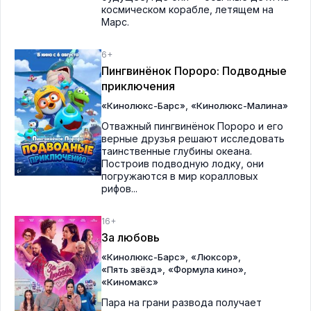
космическом корабле, летящем на
Марс.
6+
Пингвинёнок Пороро: Подводные
приключения
,
«Кинолюкс-Барс»
«Кинолюкс-Малина»
Отважный пингвинёнок Пороро и его
верные друзья решают исследовать
таинственные глубины океана.
Построив подводную лодку, они
погружаются в мир коралловых
рифов...
16+
За любовь
,
,
«Кинолюкс-Барс»
«Люксор»
,
,
«Пять звёзд»
«Формула кино»
«Киномакс»
Пара на грани развода получает