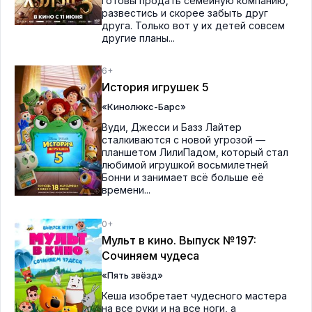
готовы продать семейную компанию,
развестись и скорее забыть друг
друга. Только вот у их детей совсем
другие планы...
6+
История игрушек 5
«Кинолюкс-Барс»
Вуди, Джесси и Базз Лайтер
сталкиваются с новой угрозой —
планшетом ЛилиПадом, который стал
любимой игрушкой восьмилетней
Бонни и занимает всё больше её
времени...
0+
Мульт в кино. Выпуск №197:
Сочиняем чудеса
«Пять звёзд»
Кеша изобретает чудесного мастера
на все руки и на все ноги, а