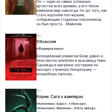
Он — один из самых успешных
артистов всех времен, а его песни
изменили мир навсегда. Но до того, как
стать королём поп-музыки,
собирающим стадионы поклонников,
он был просто… Майклом.
18+
Обсессия
«Формула кино»
Безнадежный романтик Беар давно и
безответно влюблен в красавицу Ники.
Однажды в магазине эзотерики он
находит странную безделушку —
волшебную палочку...
18+
Корни: Сага о вампирах
,
,
«Кинолюкс-Барс»
«Люксор»
,
,
«Кинолюкс-Малина»
«Пять звёзд»