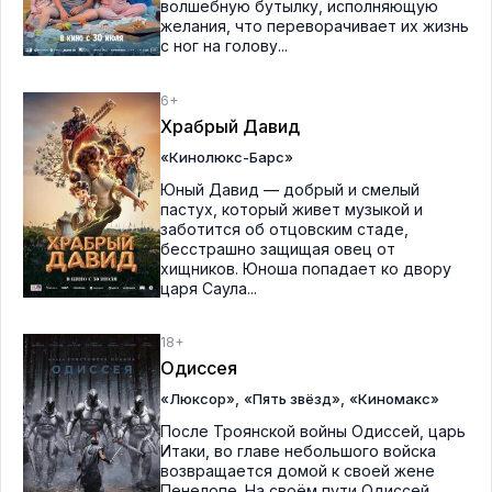
волшебную бутылку, исполняющую
желания, что переворачивает их жизнь
с ног на голову...
6+
Храбрый Давид
«Кинолюкс-Барс»
Юный Давид — добрый и смелый
пастух, который живет музыкой и
заботится об отцовским стаде,
бесстрашно защищая овец от
хищников. Юноша попадает ко двору
царя Саула...
18+
Одиссея
,
,
«Люксор»
«Пять звёзд»
«Киномакс»
После Троянской войны Одиссей, царь
Итаки, во главе небольшого войска
возвращается домой к своей жене
Пенелопе. На своём пути Одиссей