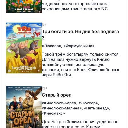
медвежонок Бо отправляется за
сокровищами таинственного Б.С.
6+
Три богатыря. Ни дня без подвига
3
,
«Люксор»
«Формула кино»
Покой трём богатырям только снится.
Для начала нужно вернуть Князю
волшебную ель, исполняющую
желания, снять с Коня Юлия любовные
чары Бабы Яги...
12+
Старый орёл
,
,
«Кинолюкс-Барс»
«Люксор»
,
,
«Кинолюкс-Малина»
«Пять звёзд»
«Киномакс»
Дед Батраз Зелимханович уединённо
живёт в горном селе. К нему