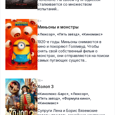
сталкивается со множеством
испытаний...
6+
Миньоны и монстры
,
,
«Люксор»
«Пять звёзд»
«Киномакс»
1920-е годы. Миньоны снимаются в
кино и покоряют Голливуд. Чтобы
снять свой собственный фильм о
монстрах, они отправляются на поиски
самых пугающих существ...
16+
Холоп 3
,
,
«Кинолюкс-Барс»
«Люксор»
,
,
«Пять звёзд»
«Формула кино»
«Киномакс»
Супруги Лена и Борис Вяземские