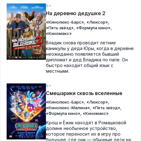
6+
На деревню дедушке 2
,
,
«Кинолюкс-Барс»
«Люксор»
,
,
«Пять звёзд»
«Формула кино»
«Киномакс»
Владик снова проводит летние
каникулы у деда Юры, когда в деревне
неожиданно появляется бывший
дипломат и дед Владика по папе. Он
быстро находит общий язык с
местными.
6+
Смешарики сквозь вселенные
,
,
«Кинолюкс-Барс»
«Люксор»
,
,
«Кинолюкс-Малина»
«Пять звёзд»
,
«Формула кино»
«Киномакс»
Крош и Ёжик находят в Ромашковой
долине необычное устройство,
которое переносит их в игру про
будущее, где они — обычные дети на