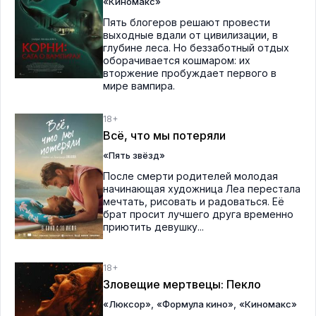
«Киномакс»
Пять блогеров решают провести
выходные вдали от цивилизации, в
глубине леса. Но беззаботный отдых
оборачивается кошмаром: их
вторжение пробуждает первого в
мире вампира.
18+
Всё, что мы потеряли
«Пять звёзд»
После смерти родителей молодая
начинающая художница Леа перестала
мечтать, рисовать и радоваться. Её
брат просит лучшего друга временно
приютить девушку...
18+
Зловещие мертвецы: Пекло
,
,
«Люксор»
«Формула кино»
«Киномакс»