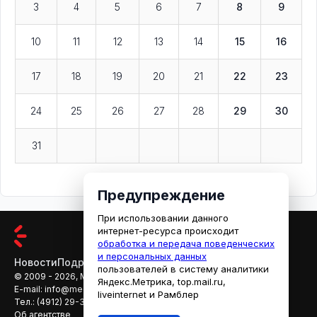
3
4
5
6
7
8
9
10
11
12
13
14
15
16
17
18
19
20
21
22
23
24
25
26
27
28
29
30
31
Предупреждение
При использовании данного
интернет-ресурса происходит
обработка и передача поведенческих
и персональных данных
Новости
Подробности
Афиша
Кино
пользователей в систему аналитики
© 2009 - 2026, МЕДИАРЯЗАНЬ
Яндекс.Метрика, top.mail.ru,
E-mail:
info@mediaryazan.ru
,
reklama@mediaryazan.ru
liveinternet и Рамблер
Тел.:
(4912) 29-33-66
Об агентстве