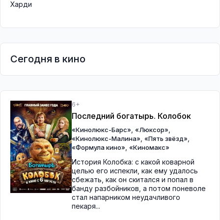
Харди
Сегодня в кино
6+
Последний богатырь. Колобок
,
,
«Кинолюкс-Барс»
«Люксор»
,
,
«Кинолюкс-Малина»
«Пять звёзд»
,
«Формула кино»
«Киномакс»
История Колобка: с какой коварной
целью его испекли, как ему удалось
сбежать, как он скитался и попал в
банду разбойников, а потом поневоле
стал напарником неудачливого
пекаря...