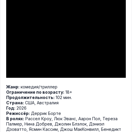
Жанр:
комедия
/
триллер
Ограничение по возрасту:
18+
Продолжительность:
102 мин.
Страна:
США, Австралия
Год:
2026
Режиссёр:
Деррик Борте
В ролях:
Рассел Кроу
,
Люк Эванс
,
Аарон Пол
,
Тереза
Палмер
,
Нина Добрев
,
Джолин Блэлок
,
Дэниэл
Дзоватто
,
Ясмин Кассим
,
Джош МакКонвилл
,
Бенедикт