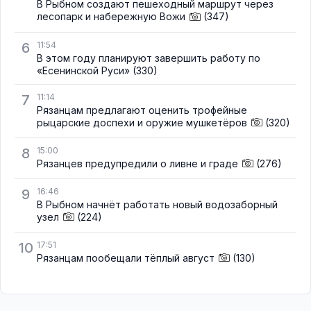
В Рыбном создают пешеходный маршрут через
лесопарк и набережную Вожи
(347)
6
11:54
В этом году планируют завершить работу по
«Есенинской Руси»
(330)
7
11:14
Рязанцам предлагают оценить трофейные
рыцарские доспехи и оружие мушкетёров
(320)
8
15:00
Рязанцев предупредили о ливне и граде
(276)
9
16:46
В Рыбном начнёт работать новый водозаборный
узел
(224)
10
17:51
Рязанцам пообещали тёплый август
(130)