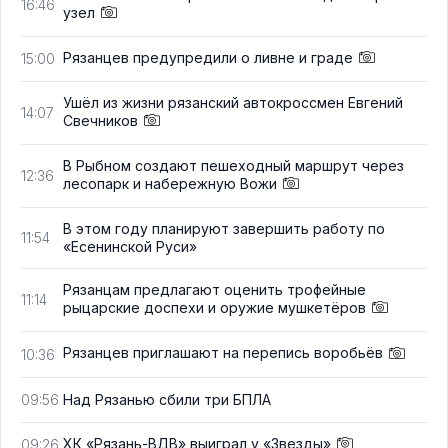
16:46
узел
Рязанцев предупредили о ливне и граде
15:00
Ушёл из жизни рязанский автокроссмен Евгений
14:07
Свечников
В Рыбном создают пешеходный маршрут через
12:36
лесопарк и набережную Вожи
В этом году планируют завершить работу по
11:54
«Есенинской Руси»
Рязанцам предлагают оценить трофейные
11:14
рыцарские доспехи и оружие мушкетёров
Рязанцев приглашают на перепись воробьёв
10:36
Над Рязанью сбили три БПЛА
09:56
ХК «Рязань-ВДВ» выиграл у «Звезды»
09:26