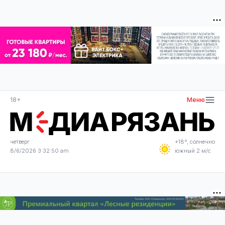
18+
Меню
четверг
+18°, солнечно
8/6/2026 3:32:50 am
южный 2 м/с