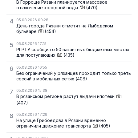
В Горроще Рязани планируется массовое
отключение холодной воды
(470)
4
05.08.2026 09:28
День города Рязани отметят на Лыбедском
бульваре
(454)
5
05.08.2026 17:15
РГРТУ сообщил о 50 вакантных бюджетных местах
для поступающих
(435)
6
05.08.2026 16:55
Без ограничений у рязанцев проходит только треть
сессий в мобильных сетях
(408)
7
05.08.2026 15:38
В рязанском регионе растут выдачи ипотеки
(407)
8
05.08.2026 17:29
На улице Грибоедова в Рязани временно
ограничили движение транспорта
(405)