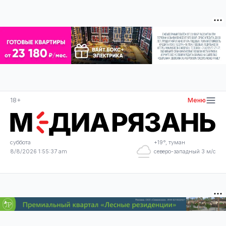
18+
Меню
суббота
+19°, туман
8/8/2026 1:55:37 am
северо-западный 3 м/с