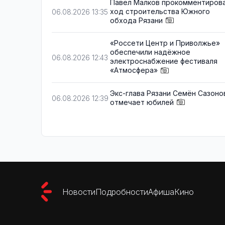
Павел Малков прокомментиров
ход строительства Южного
06.08.2026 13:35
обхода Рязани
«Россети Центр и Приволжье»
обеспечили надёжное
06.08.2026 12:43
электроснабжение фестиваля
«Атмосфера»
Экс-глава Рязани Семён Сазоно
06.08.2026 12:39
отмечает юбилей
Новости
Подробности
Афиша
Кино