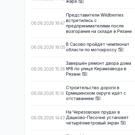
жара
Представители Wildberries
встретились с
06.08.2026 16:47
предпринимателями после
возгорания на складе в Рязани
В Сасово пройдёт чемпионат
06.08.2026 16:05
области по мотокроссу
Завершён ремонт двора дома
№8 по улице Керамзавода в
06.08.2026 15:38
Рязани
Строительство дороги в
Ермишинском округе идёт с
06.08.2026 15:14
отставанием
На Черезовских прудах в
Дашково-Песочне установят
06.08.2026 14:43
четырёхметровый экран