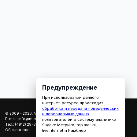
Предупреждение
При использовании данного
интернет-ресурса происходит
обработка и передача поведенческих
© 2009 - 2026, МЕДИАРЯЗАНЬ
и персональных данных
E-mail:
info@mediaryazan.ru
,
reklama@mediaryazan.ru
пользователей в систему аналитики
Тел.:
(4912) 29-33-66
Яндекс.Метрика, top.mail.ru,
Об агентстве
liveinternet и Рамблер