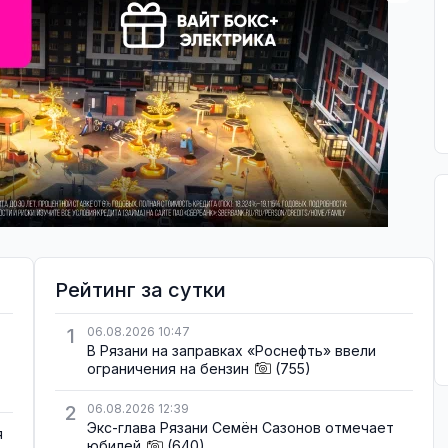
Рейтинг за сутки
1
06.08.2026 10:47
В Рязани на заправках «Роснефть» ввели
ограничения на бензин
(755)
2
06.08.2026 12:39
Экс-глава Рязани Семён Сазонов отмечает
я
юбилей
(640)