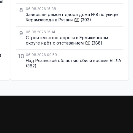
ал
8
06.08.2026 15:38
Завершён ремонт двора дома №8 по улице
Керамзавода в Рязани
(393)
9
06.08.2026 15:14
Строительство дороги в Ермишинском
округе идёт с отставанием
(388)
в
10
06.08.2026 09:59
Над Рязанской областью сбили восемь БПЛА
(382)