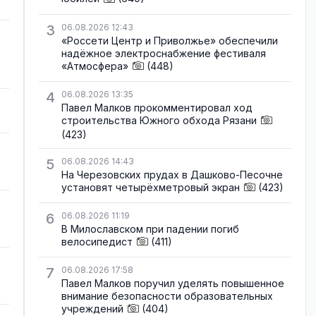
3
06.08.2026 12:43
«Россети Центр и Приволжье» обеспечили
надёжное электроснабжение фестиваля
«Атмосфера»
(448)
4
06.08.2026 13:35
Павел Малков прокомментировал ход
строительства Южного обхода Рязани
(423)
5
06.08.2026 14:43
На Черезовских прудах в Дашково-Песочне
установят четырёхметровый экран
(423)
6
06.08.2026 11:19
В Милославском при падении погиб
велосипедист
(411)
7
06.08.2026 17:58
Павел Малков поручил уделять повышенное
внимание безопасности образовательных
учреждений
(404)