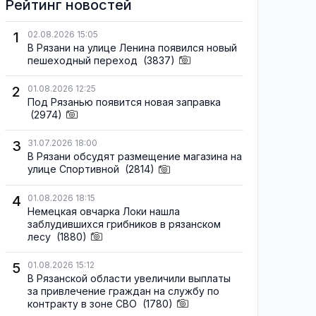
Рейтинг новостей
1
02.08.2026 15:05
В Рязани на улице Ленина появился новый
пешеходный переход
(3837)
2
01.08.2026 12:25
Под Рязанью появится новая заправка
(2974)
3
31.07.2026 18:00
В Рязани обсудят размещение магазина на
улице Спортивной
(2814)
4
01.08.2026 18:15
Немецкая овчарка Локи нашла
заблудившихся грибников в рязанском
лесу
(1880)
5
01.08.2026 15:12
В Рязанской области увеличили выплаты
за привлечение граждан на службу по
контракту в зоне СВО
(1780)