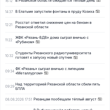
В Рязанской области ожидается тёплый день
16:12
В Елатьме запустили фонтаны в пруду Козиха
14:37
Росстат отметил снижение цен на бензин в
12:21
Рязанской области
ЖФК «Рязань-ВДВ» дома сыграл вничью с
11:22
«Рубином»
Студенты Рязанского радиотуниверситета
10:32
готовят к запуску новый спутник
ФК «Рязань» сыграл вничью с липецким
09:34
«Металлургом»
Над территорией Рязанской области сбили пять
09:29
БПЛА
Рязанцам пообещали тёплый август
08.08.2026 17:51