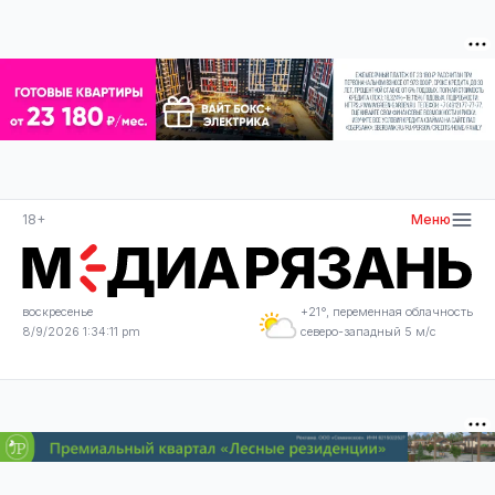
18+
Меню
воскресенье
+21°, переменная облачность
8/9/2026 1:34:11 pm
северо-западный 5 м/с