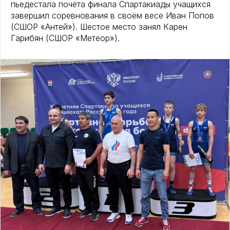
пьедестала почёта финала Спартакиады учащихся
завершил соревнования в своём весе Иван Попов
(СШОР «Антей»). Шестое место занял Карен
Гарибян (СШОР «Метеор»).