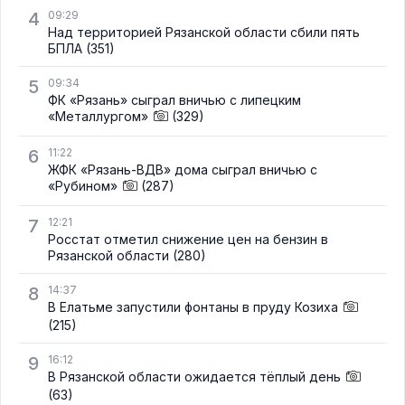
4
09:29
Над территорией Рязанской области сбили пять
БПЛА
(351)
5
09:34
ФК «Рязань» сыграл вничью с липецким
«Металлургом»
(329)
6
11:22
ЖФК «Рязань-ВДВ» дома сыграл вничью с
«Рубином»
(287)
7
12:21
Росстат отметил снижение цен на бензин в
Рязанской области
(280)
8
14:37
В Елатьме запустили фонтаны в пруду Козиха
(215)
9
16:12
В Рязанской области ожидается тёплый день
(63)