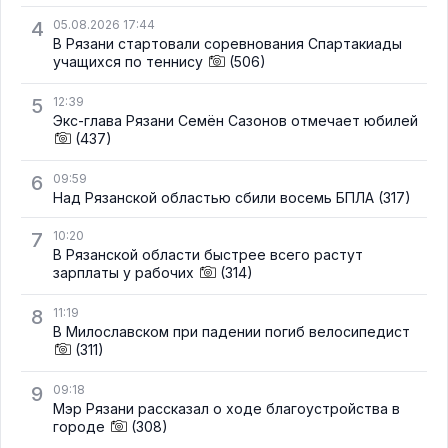
4
05.08.2026 17:44
В Рязани стартовали соревнования Спартакиады
учащихся по теннису
(506)
5
12:39
Экс-глава Рязани Семён Сазонов отмечает юбилей
(437)
6
09:59
Над Рязанской областью сбили восемь БПЛА
(317)
7
10:20
В Рязанской области быстрее всего растут
зарплаты у рабочих
(314)
8
11:19
В Милославском при падении погиб велосипедист
(311)
9
09:18
Мэр Рязани рассказал о ходе благоустройства в
городе
(308)