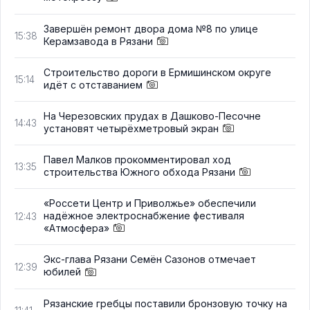
Завершён ремонт двора дома №8 по улице
15:38
Керамзавода в Рязани
Строительство дороги в Ермишинском округе
15:14
идёт с отставанием
На Черезовских прудах в Дашково-Песочне
14:43
установят четырёхметровый экран
Павел Малков прокомментировал ход
13:35
строительства Южного обхода Рязани
«Россети Центр и Приволжье» обеспечили
надёжное электроснабжение фестиваля
12:43
«Атмосфера»
Экс-глава Рязани Семён Сазонов отмечает
12:39
юбилей
Рязанские гребцы поставили бронзовую точку на