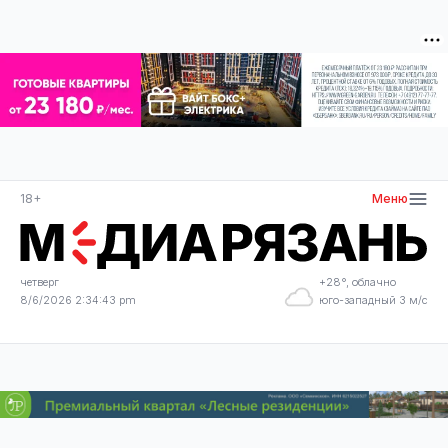
18+
Меню
четверг
+28°, облачно
8/6/2026 2:34:43 pm
юго-западный 3 м/с