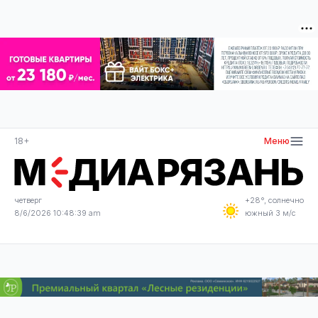
18+
Меню
четверг
+28°, солнечно
8/6/2026 10:48:40 am
южный 3 м/с