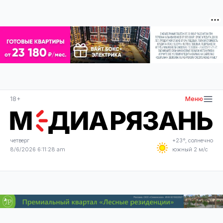
18+
Меню
четверг
+23°, солнечно
8/6/2026 6:11:28 am
южный 2 м/с