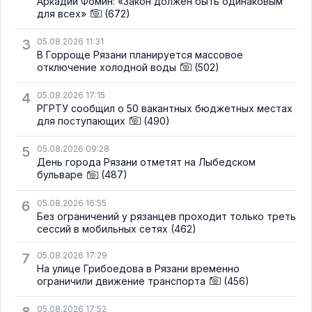
Аркадий Фомин: «Закон должен быть одинаковым
для всех»
(672)
3
05.08.2026 11:31
В Горроще Рязани планируется массовое
отключение холодной воды
(502)
4
05.08.2026 17:15
РГРТУ сообщил о 50 вакантных бюджетных местах
для поступающих
(490)
5
05.08.2026 09:28
День города Рязани отметят на Лыбедском
бульваре
(487)
6
05.08.2026 16:55
Без ограничений у рязанцев проходит только треть
сессий в мобильных сетях
(462)
7
05.08.2026 17:29
На улице Грибоедова в Рязани временно
ограничили движение транспорта
(456)
8
05.08.2026 17:52