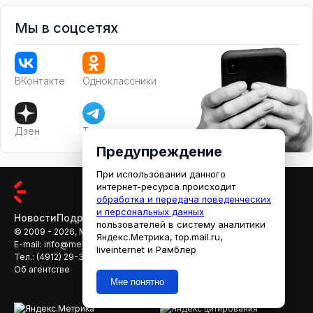
Мы в соцсетях
ВКонтакте
Одноклассники
Дзен
Телеграм
Предупреждение
При использовании данного
интернет-ресурса происходит
обработка и передача поведенческих
и персональных данных
Новости
Подробности
Афиша
Кино
пользователей в систему аналитики
© 2009 - 2026, МЕДИАРЯЗАНЬ
Яндекс.Метрика, top.mail.ru,
E-mail:
info@mediaryazan.ru
,
reklama@mediaryazan.ru
liveinternet и Рамблер
Тел.:
(4912) 29-33-66
Об агентстве
Мне понятно