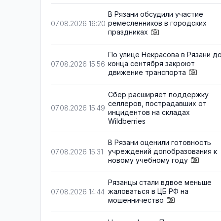
В Рязани обсудили участие
ремесленников в городских
07.08.2026 16:20
праздниках
По улице Некрасова в Рязани д
конца сентября закроют
07.08.2026 15:56
движение транспорта
Сбер расширяет поддержку
селлеров, пострадавших от
07.08.2026 15:49
инцидентов на складах
Wildberries
В Рязани оценили готовность
учреждений допобразования к
07.08.2026 15:31
новому учебному году
Рязанцы стали вдвое меньше
жаловаться в ЦБ РФ на
07.08.2026 14:44
мошенничество