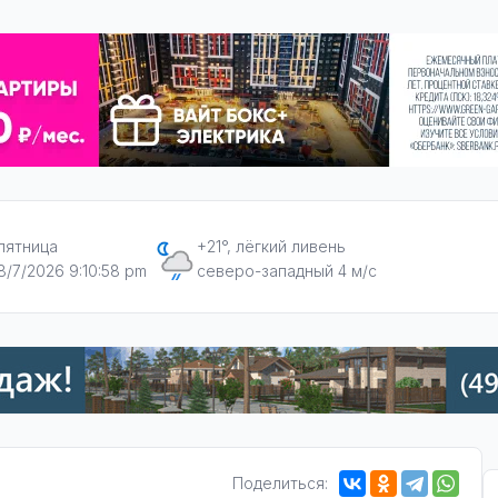
пятница
+21°, лёгкий ливень
8/7/2026 9:10:58 pm
северо-западный 4 м/с
Поделиться: