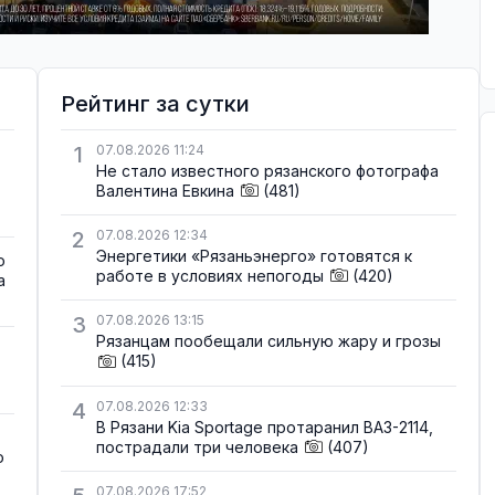
Рейтинг за сутки
1
07.08.2026 11:24
Не стало известного рязанского фотографа
Валентина Евкина
(481)
2
07.08.2026 12:34
Энергетики «Рязаньэнерго» готовятся к
о
работе в условиях непогоды
(420)
а
3
07.08.2026 13:15
Рязанцам пообещали сильную жару и грозы
(415)
4
07.08.2026 12:33
В Рязани Kia Sportage протаранил ВАЗ-2114,
пострадали три человека
(407)
о
07.08.2026 17:52