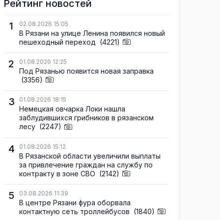
Рейтинг новостей
1
02.08.2026 15:05
В Рязани на улице Ленина появился новый
пешеходный переход
(4221)
2
01.08.2026 12:25
Под Рязанью появится новая заправка
(3356)
3
01.08.2026 18:15
Немецкая овчарка Локи нашла
заблудившихся грибников в рязанском
лесу
(2247)
4
01.08.2026 15:12
В Рязанской области увеличили выплаты
за привлечение граждан на службу по
контракту в зоне СВО
(2142)
5
03.08.2026 11:39
В центре Рязани фура оборвала
контактную сеть троллейбусов
(1840)