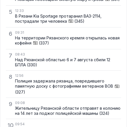
5
12:33
В Рязани Kia Sportage протаранил ВАЗ-2114,
пострадали три человека
(345)
6
09:31
На территории Рязанского кремля открылась новая
кофейня
(337)
7
08:43
Над Рязанской областью 6 и 7 августа сбили 12
БПЛА
(330)
8
12:56
Полиция задержала рязанца, повредившего
памятную доску с фотографиями ветеранов ВОВ
(327)
9
09:08
Жительницу Рязанской области отправят в колонию
на 14 лет за поджог полицейской машины
(324)
10
09:54