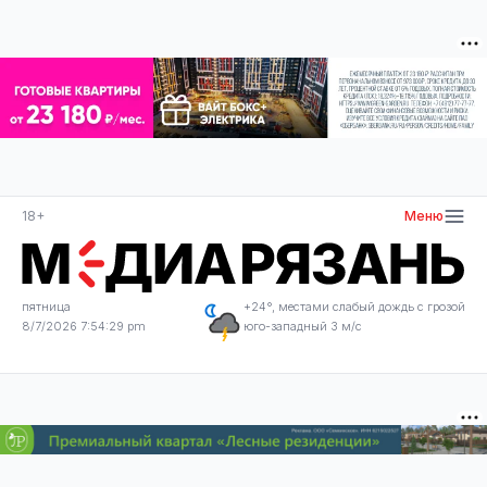
18+
Меню
пятница
+24°, местами слабый дождь с грозой
8/7/2026 7:54:29 pm
юго-западный 3 м/с