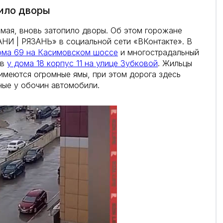
пило дворы
 мая, вновь затопило дворы. Об этом горожане
НИ | РЯЗАНЬ» в социальной сети «ВКонтакте». В
ома 69 на Касимовском шоссе
и многострадальный
ов
у дома 18 корпус 11 на улице Зубковой
. Жильцы
имеются огромные ямы, при этом дорога здесь
ные у обочин автомобили.