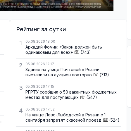
Рейтинг за сутки
1
05.08.2026 18:00
Аркадий Фомин: «Закон должен быть
одинаковым для всех»
(743)
2
05.08.2026 12:17
Здание на улице Почтовой в Рязани
выставили на аукцион повторно
(713)
3
05.08.2026 17:15
РГРТУ сообщил о 50 вакантных бюджетных
местах для поступающих
(547)
4
05.08.2026 17:52
На улице Лево-Лыбедской в Рязани с 1
сентября запретят сквозной проезд
(524)
т