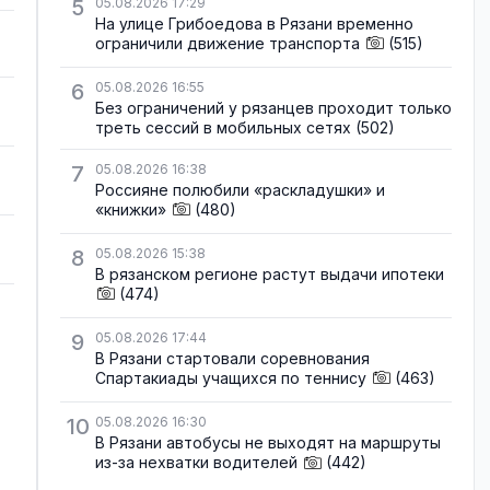
5
05.08.2026 17:29
На улице Грибоедова в Рязани временно
ограничили движение транспорта
(515)
6
05.08.2026 16:55
Без ограничений у рязанцев проходит только
треть сессий в мобильных сетях
(502)
7
05.08.2026 16:38
Россияне полюбили «раскладушки» и
«книжки»
(480)
8
05.08.2026 15:38
В рязанском регионе растут выдачи ипотеки
(474)
9
05.08.2026 17:44
В Рязани стартовали соревнования
Спартакиады учащихся по теннису
(463)
10
05.08.2026 16:30
В Рязани автобусы не выходят на маршруты
из-за нехватки водителей
(442)