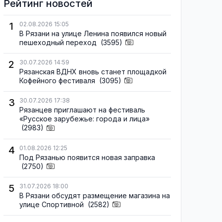
Рейтинг новостей
1
02.08.2026 15:05
В Рязани на улице Ленина появился новый
пешеходный переход
(3595)
2
30.07.2026 14:59
Рязанская ВДНХ вновь станет площадкой
Кофейного фестиваля
(3095)
3
30.07.2026 17:38
Рязанцев приглашают на фестиваль
«Русское зарубежье: города и лица»
(2983)
4
01.08.2026 12:25
Под Рязанью появится новая заправка
(2750)
5
31.07.2026 18:00
В Рязани обсудят размещение магазина на
улице Спортивной
(2582)