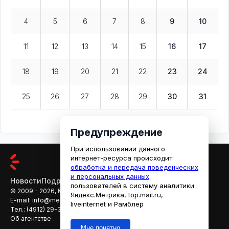
4
5
6
7
8
9
10
11
12
13
14
15
16
17
18
19
20
21
22
23
24
25
26
27
28
29
30
31
Предупреждение
При использовании данного
интернет-ресурса происходит
обработка и передача поведенческих
и персональных данных
Новости
Подробности
Афиша
Кино
пользователей в систему аналитики
© 2009 - 2026, МЕДИАРЯЗАНЬ
Яндекс.Метрика, top.mail.ru,
E-mail:
info@mediaryazan.ru
,
reklama@mediaryazan.ru
liveinternet и Рамблер
Тел.:
(4912) 29-33-66
Об агентстве
Мне понятно