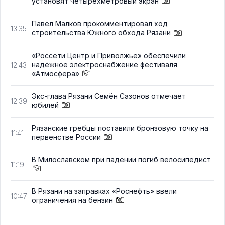
установят четырёхметровый экран
Павел Малков прокомментировал ход
13:35
строительства Южного обхода Рязани
«Россети Центр и Приволжье» обеспечили
надёжное электроснабжение фестиваля
12:43
«Атмосфера»
Экс-глава Рязани Семён Сазонов отмечает
12:39
юбилей
Рязанские гребцы поставили бронзовую точку на
11:41
первенстве России
В Милославском при падении погиб велосипедист
11:19
В Рязани на заправках «Роснефть» ввели
10:47
ограничения на бензин