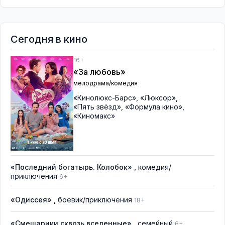
Сегодня в кино
16+
«За любовь»
мелодрама/комедия
«Кинолюкс-Барс»
,
«Люксор»
,
«Пять звёзд»
,
«Формула кино»
,
«Киномакс»
«Последний богатырь. Колобок»
, комедия/
приключения
6+
«Одиссея»
, боевик/приключения
18+
«Смешарики сквозь вселенные»
, семейный
6+